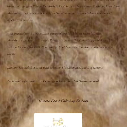
einem unvergesslichen Erlebnis! Mit frisch zubereiteten Speisen, kreativen
Menüs und einem erstklassigen Service verwöhnen sie Ihre Gäste auf
höchstem Niveau.
Von exquisiten Buffets über Fingerfood bis hin zu individuellen
Menüvorschlägen – unsere Partner passen ihr Catering perfekt an Ihre
Wünsche an. Qualität, Frische und Leidenschaft stehen dabei an erster
Stelle.
Lassen Sie sich beraten und erleben Sie Catering, das begeistert!
Jetzt anfragen und Ihr Event geschmackvoll in Szene setzen!
Unsere Event Catering Partner