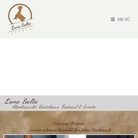
MENÜ
Lana Salta
Alpakazucht, Gästehaus, Festsaal & Events
Catering-Partner
- unsere erlesene Auswahl für jeden Geschmack