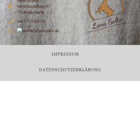
Inken Bubeck
Hinterbüchelberg 91
71540 Murrhardt
+49 171/1938120
IMPRESSUM
DATENSCHUTZERKLÄRUNG