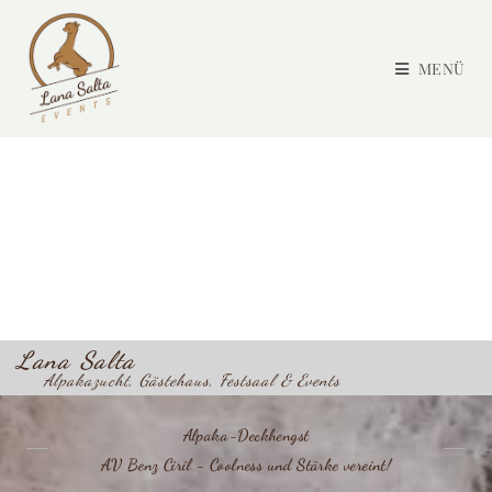
MENÜ
Lana Salta
Alpakazucht, Gästehaus, Festsaal & Events
Alpaka-Deckhengst
AV Benz Ciril - Coolness und Stärke vereint!