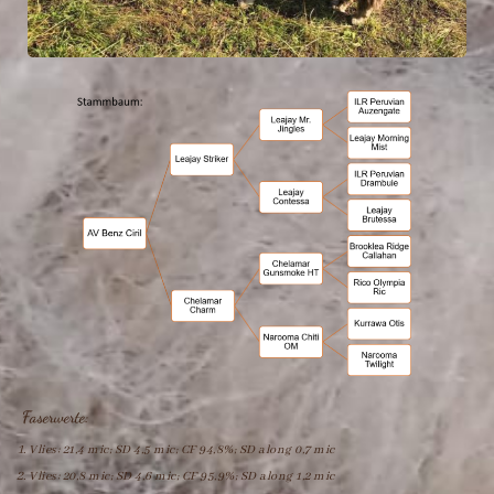
Faserwerte:
Vlies: 21,4 mic; SD 4,5 mic; CF 94,8%; SD along 0,7 mic
Vlies: 20,8 mic; SD 4,6 mic; CF 95,9%; SD along 1,2 mic