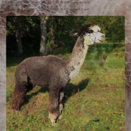
Vlies: 26,0 mic; SD 5,1 mic; CF 83,4 %; SD along 0,9 mic
Vlies: 26,6 mic; SD 5,2 mic; CF 81,0 %; SD along 1,3 mic