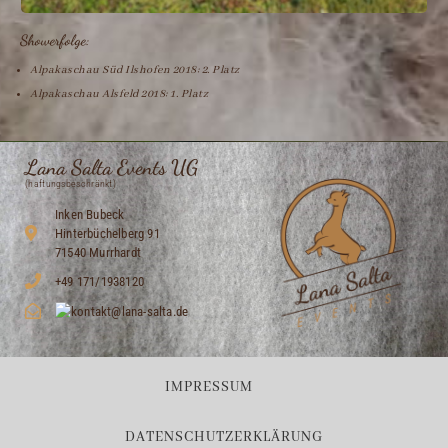
Showerfolge:
Alpakaschau Süd Ilshofen 2018: 2. Platz
Alpakaschau Alsfeld 2018: 1. Platz
Lana Salta Events UG
(haftungsbeschränkt)
Inken Bubeck
Hinterbüchelberg 91
71540 Murrhardt
+49 171/1938120
IMPRESSUM
DATENSCHUTZERKLÄRUNG