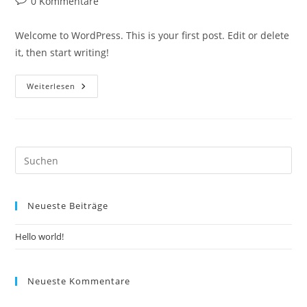
Beitrags-
0 Kommentare
Kommentare:
Welcome to WordPress. This is your first post. Edit or delete
it, then start writing!
Hello
Weiterlesen
World!
Pre
Es
to
Neueste Beiträge
clo
the
Hello world!
sea
pan
Neueste Kommentare