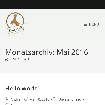
Zum
Inhalt
springen
MENÜ
Monatsarchiv: Mai 2016
>
2016
>
Mai
Hello world!
Beitrags-
Beitrag
Beitrags-
Andre
Mai 10, 2016
Uncategorized
Autor:
veröffentlicht:
Kategorie: